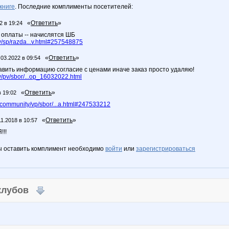
книге
. Последние комплименты посетителей:
«
Ответить
»
2 в 19:24
 оплаты -- начислятся ШБ
/sp/razda...v.html#257548875
«
Ответить
»
.03.2022 в 09:54
авить информацию согласие с ценами иначе заказ просто удаляю!
/pv/sbor/...op_16032022.html
«
Ответить
»
в 19:02
community/vp/sbor/...a.html#247533212
«
Ответить
»
11.2018 в 10:57
!!
ы оставить комплимент необходимо
войти
или
зарегистрироваться
 клубов