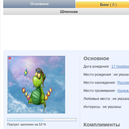
Основное
Блог
( 0 )
Шпионаж
Основное
Дата рождения :
17 Ноябр
Место рождения : не указа
Место нахождения :
Россия
Место проживания :
Надеж
Любимые места : не указа
Интересы : не указаны
Комплименты
Портрет заполнен на 53 %