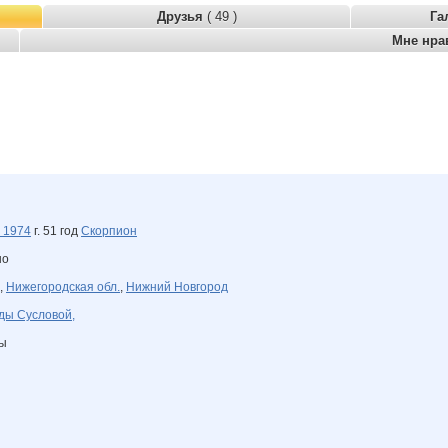
Друзья
( 49 )
Га
Мне нра
я
1974
г. 51 год
Скорпион
но
,
Нижегородская обл.
,
Нижний Новгород
ды Сусловой,
ны