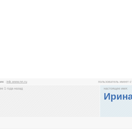
лик
:
inik.www.nn.ru
пользователь имеет 
е 1 года назад
настоящее имя:
Ирин