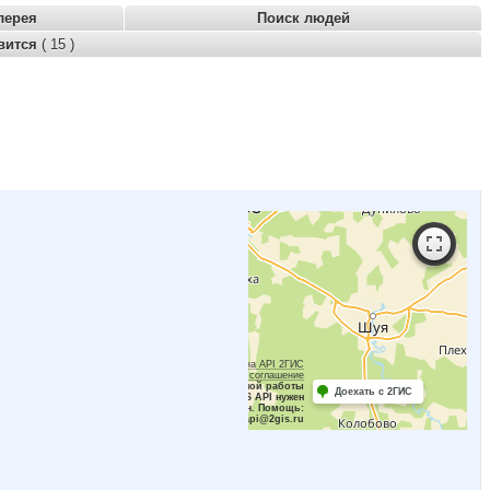
лерея
Поиск людей
вится
( 15 )
Работает на API 2ГИС
Лицензионное соглашение
Для корректной работы
Доехать с 2ГИС
Raster JS API нужен
ключ. Помощь:
api@2gis.ru