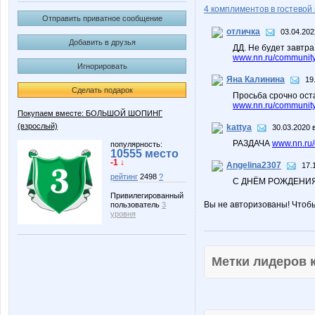
4 комплиментов в гостевой 
Отправить приватное сообщение
отличка
03.04.202
Добавить в друзья
ДД. Не будет завтра
www.nn.ru/community
Игнорировать
Яна Калинина
19
Сделать подарок
Просьба срочно ост
www.nn.ru/community
Покупаем вместе: БОЛЬШОЙ ШОПИНГ
(взрослый)
kattya
30.03.2020 
РАЗДАЧА
www.nn.ru/
популярность:
10555 место
-1 ↓
Angelina2307
17.
рейтинг
2498
?
С ДНЁМ РОЖДЕНИЯ!
Привилегированный
Вы не авторизованы! Чтоб
пользователь
3
уровня
Метки лидеров